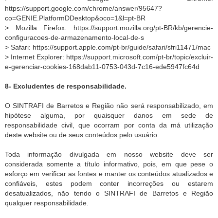
https://support.google.com/chrome/answer/95647?
co=GENIE.PlatformDDesktop&oco=1&l=pt-BR
> Mozilla Firefox: https://support.mozilla.org/pt-BR/kb/gerencie-
configuracoes-de-armazenamento-local-de-s
> Safari: https://support.apple.com/pt-br/guide/safari/sfri11471/mac
> Internet Explorer: https://support.microsoft.com/pt-br/topic/excluir-
e-gerenciar-cookies-168dab11-0753-043d-7c16-ede5947fc64d
8- Excludentes de responsabilidade.
O SINTRAFI de Barretos e Região não será responsabilizado, em
hipótese alguma, por quaisquer danos em sede de
responsabilidade civil, que ocorram por conta da má utilização
deste website ou de seus conteúdos pelo usuário.
Toda informação divulgada em nosso website deve ser
considerada somente a título informativo, pois, em que pese o
esforço em verificar as fontes e manter os conteúdos atualizados e
confiáveis, estes podem conter incorreções ou estarem
desatualizados, não tendo o SINTRAFI de Barretos e Região
qualquer responsabilidade.